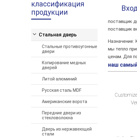
классификация
Вхо
продукции
поставщик дв
поставщик в
Стальная дверь
Назначение: 
Стальные противоугонные
мы тепло пр
двери
ценам. Для п
Копирование медных
наш самый
дверей
Литой алюминий
Русская сталь MDF
Customized
Американские ворота
Ven
Передние двери из
стекловолокна
Дверь из нержавеющей
стали