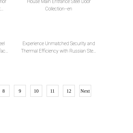
rior
House Main Entrance Steel Door
t
Collection--en
eel
Experience Unmatched Security and
face
Thermal Efficiency with Russian Steel
MDF Doors--en
8
9
10
11
12
Next