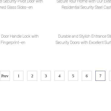
eel Security Pivot Door with
Secure Your Home with Our Exte
ined Glass Sides--en
Residential Security Steel Cas
Aluminum Door--en
 Door Handle Lock with
Durable and Stylish Entrance St
Fingerprint--en
Security Doors with Excellent Sur
Finish--en
Prev
1
2
3
4
5
6
7