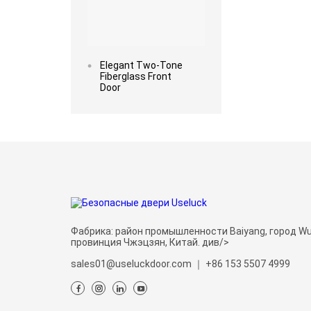
Elegant Two-Tone
Fiberglass Front
Door
Фабрика: район промышленности Baiyang, город Wu
провинция Чжэцзян, Китай. див/>
sales01@useluckdoor.com
｜
+86 153 5507 4999