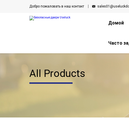
Добро пожаловать в наш контакт
sales01@useluckd
Домой
Часто з
All Products