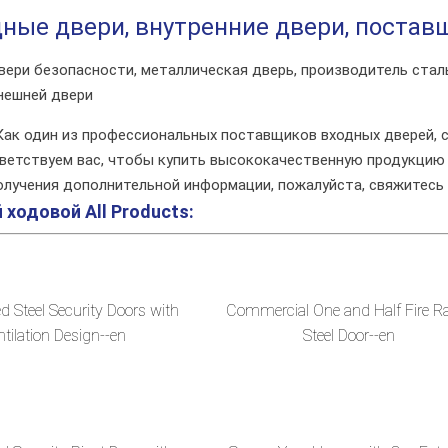
дные двери, внутренние двери, постав
ери безопасности, металлическая дверь, производитель стал
нешней двери
Как один из профессиональных поставщиков входных дверей, с
иветствуем вас, чтобы купить высококачественную продукцию
олучения дополнительной информации, пожалуйста, свяжитесь 
 ходовой
All Products:
 Steel Security Doors with
Commercial One and Half Fire R
tilation Design--en
Steel Door--en