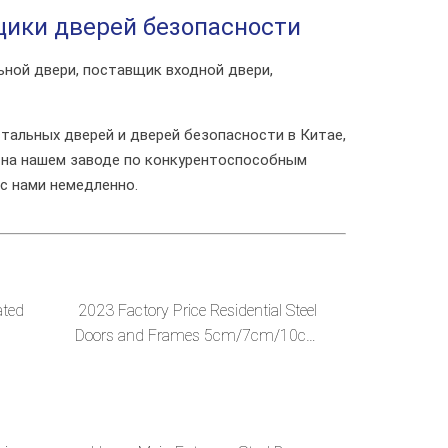
щики дверей безопасности
ьной двери, поставщик входной двери,
тальных дверей и дверей безопасности в Китае,
 на нашем заводе по конкурентоспособным
с нами немедленно.
ated
2023 Factory Price Residential Steel
Doors and Frames 5cm/7cm/10cm
Apartment Security Door Luxury p