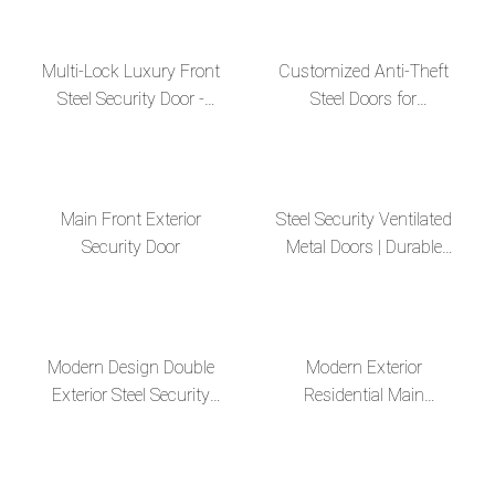
Russian Steel MDF
Doors
Multi-Lock Luxury Front
Customized Anti-Theft
Steel Security Door -
Steel Doors for
Enhance Your Home's
Apartment Hotels
Security
Main Front Exterior
Steel Security Ventilated
Security Door
Metal Doors | Durable
and Secure Solutions
Modern Design Double
Modern Exterior
Exterior Steel Security
Residential Main
Doors for Home Villa
Entrance Security Steel
Door