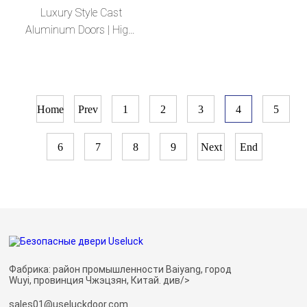
Luxury Style Cast
Aluminum Doors | High-
Quality Custom Doors
Home
Prev
1
2
3
4
5
6
7
8
9
Next
End
Фабрика: район промышленности Baiyang, город
Wuyi, провинция Чжэцзян, Китай. див/>
sales01@useluckdoor.com