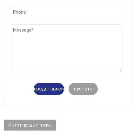
представление
пустота
И этот продукт тоже.