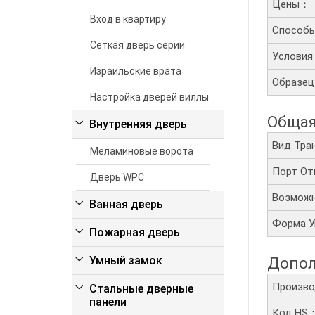
Цены：
Вход в квартиру
Способ
Сеткая дверь серии
Условия
Израильские врата
Образе
Настройка дверей виллы
Общая
Внутренняя дверь
Вид Тра
Меламиновые ворота
Порт От
Дверь WPC
Возмож
Ванная дверь
Форма 
Пожарная дверь
Умный замок
Допол
Произв
Стальные дверные
панели
Код HS