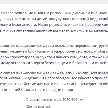
 смелое заявление с нашим роскошным дизайном внешней б
 дверь с элегантным дизайном улучшит внешний вид ваше
нкции безопасности. Наши роскошные каркасные двери сд
дным и современным шарнирным механизмом, легко качающ
скошные вращающиеся двери оснащены передовыми функци
чный механизм блокировки и ударопрочное стекло, чтобы 
Дверь спроектирована с учетом вашего комфорта, а также и
 дому оставаться энергосберегающим и безопасным от неб
кошные вращающиеся двери идеально подходят для домовл
Его уникальный дизайн и непревзойденное качество произв
печивая спокойствие для вас и вашей семьи. Немедленно о
н внешней безопасности передних ворот.
Стандартные размеры: 2050×960 мм
Другие размеры: