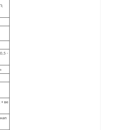
П;
0,5 -
ь
 + ве
 нап