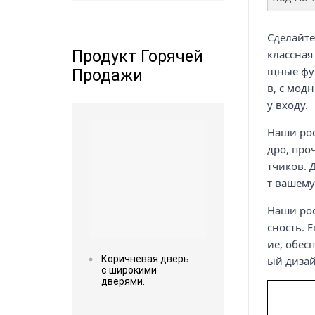
Сделайте
Продукт Горячей
классная
щные фу
Продажи
в, с мо
у входу.
Read more
Наши ро
дро, про
тчиков. 
т вашему
Наши рос
сность. 
ие, обес
Коричневая дверь
ый дизай
с широкими
дверями.
Read more