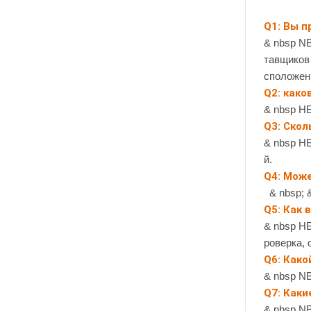
Q1: Вы п
& nbsp N
тавщиков
сположен
Q2: како
& nbsp Н
Q3: Скол
& nbsp НБ
й.
Q4: Мож
& nbsp; 
Q5: Как 
& nbsp НБ
роверка, 
Q6: Како
& nbsp NB
Q7: Каки
& nbsp N