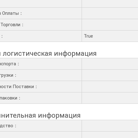
ы Оплаты：
 Торговли：
ц：
True
 логистическая информация
нспорта：
грузки：
ности Поставки：
Упаковки：
нительная информация
одство：
：