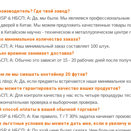
роизводитель? Где твой завод?
BSP & НБСП; А: Да, мы были. Мы являемся профессиональным и
 дверей в Китае. Мы можем предложить качественные товары п
 в Китайском научно - техническом и металлургическом центре
во минимальное количество заказа?
БСП; A: Наш минимальный заказ составляет 100 штук.
ько времени занимает доставка?
СП; А: Обычно это зависит от 15 - 20 рабочих дней после полу
ем ли мы смешать контейнер 20 футов?
& nbsp; А: Да, если предметы встречаются наше минимальное ко
вы можете гарантировать качество ваших продуктов?
СП; А: Для контроля качества у нас есть четыре процедуры тес
окончательная проверка и выборочная проверка.
й способ оплаты в вашей обычной торговле?
SP & НБСП; А: Как правило, Т / Т 30% задатка начинает произво
е льготные условия вы можете дать мне, если я увеличу 
BSP & НБСП; А: По этой цене будет скидка. Чем больше количес