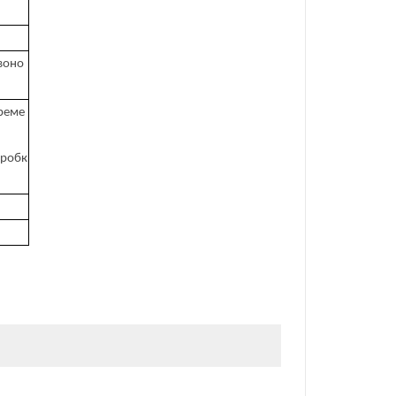
звоно
 реме
оробк