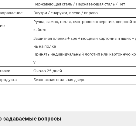
Нержавеющая сталь / Нержавеющая сталь / Нет
направление
Внутри / снаружи, влево / вправо
Ручка, замок, петля, смотровое отверстие, дверной 
ие
к, болт
Защитная пленка + Epe + мощный картонный ящик +
нь на полке
Принять индивидуальный логотип или картонную к
у
тавки
Около 25 дней
продукта
Безопасная стальная дверь
о задаваемые вопросы