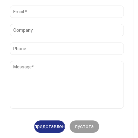
представление
пустота