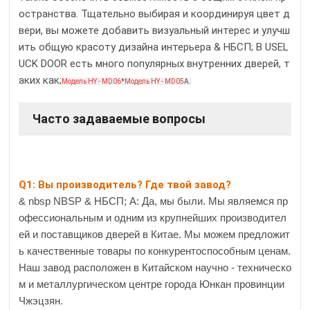
остранства. Тщательно выбирая и координируя цвет д
вери, вы можете добавить визуальный интерес и улучш
ить общую красоту дизайна интерьера & НБСП; В USEL
UCK DOOR есть много популярных внутренних дверей, т
аких как;
Модель HY - MD06
*
Модель HY - MD05
А.
Часто задаваемые вопросы
Q1: Вы производитель? Где твой завод?
& nbsp NBSP & НБСП; А: Да, мы были. Мы являемся пр
офессиональным и одним из крупнейших производител
ей и поставщиков дверей в Китае. Мы можем предложит
ь качественные товары по конкурентоспособным ценам.
Наш завод расположен в Китайском научно - техническо
м и металлургическом центре города Юнкан провинции
Чжэцзян.