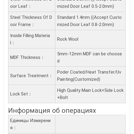
Oor Leaf：
mized Door Leaf 0.5-2.0mm)
Steel Thickness Of D
Standard 1.4mm ((Accept Custo
Oor Frame：
mized Door Leaf 0.8-2.0mm)
Inside Filling Materia
Rock Wool
L：
5mm-12mm MDF can be choose
MDF Thickness：
d
Poder Coated/Heat Transfer/Uv
Surface Treatment：
Painting(Customized)
High Quality Main Lock+Side Lock
Lock Set：
+Bolt
Информация об операциях
Единицы Измерени
Я：