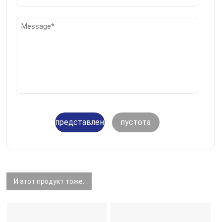
представление
пустота
И этот продукт тоже.