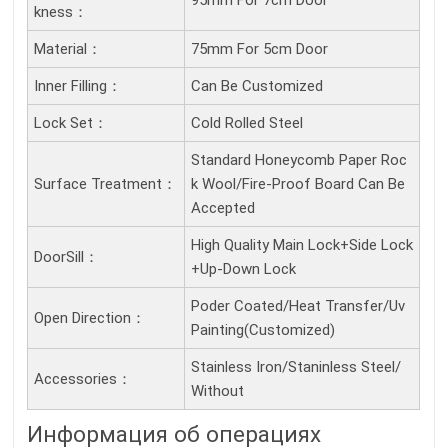
95mm For 7cm Door
Kness：
Material：
75mm For 5cm Door
Inner Filling：
Can Be Customized
Lock Set：
Cold Rolled Steel
Standard Honeycomb Paper Roc
Surface Treatment：
k Wool/Fire-Proof Board Can Be
Accepted
High Quality Main Lock+Side Lock
DoorSill：
+Up-Down Lock
Poder Coated/Heat Transfer/Uv
Open Direction：
Painting(Customized)
Stainless Iron/Staninless Steel/
Accessories：
Without
Информация об операциях